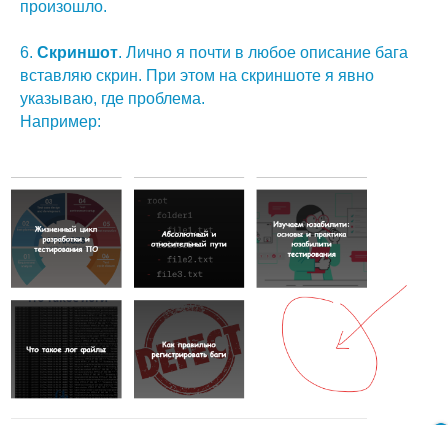
произошло.
6.
Скриншот
. Лично я почти в любое описание бага
вставляю скрин. При этом на скриншоте я явно
указываю, где проблема.
Например: